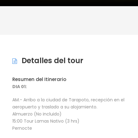
Detalles del tour
Resumen del Itinerario
DIA 01:
AM.- Arribo a la ciudad de Tarapoto, recepción en el
aeropuerto y traslado a su alojamiento.
Almuerzo (No incluido)
15:00 Tour Lamas Nativo (3 hrs)
Pernocte