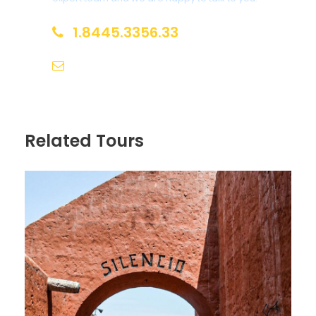
1.8445.3356.33
AM.- Desayuno en su alojamiento.
08:30 Tour Laguna Azul: nos dirigimos hacia distrito
Help@goodlayers.com
el Sauce ubicado a 52 kilómetros de Tarapoto,
considerado de los parajes más hermosos de la
zona por su belleza paisajística, lugar ideal para la
práctica de deportes acuáticos. A llegar a orillas del
Related Tours
rio Huallaga, el más importante del departamento,
nuestro vehículo y nosotros seremos transportados
en una pequeña embarcación durante 20 a 30
minutos, hasta cruzar el rio e ingresar por carretera
afirmada al Mirador punta gallinazo, desde la cima
obtendrán la mejor vista panorámica de la
amazonia peruana; muy cerca se encuentran la
famosa mina de sal denominada Pilluana. A 45
minutos de distancia ya se encuentra distrito el
Sauce, nos detendremos en fundo Angaíza, lugar
exclusivo a orillas de la laguna Azul rodeado árboles
madereros y frutales, con cómodas hamaca que